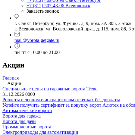
+7 (812) 409-36-98
Санкт-Петербург
+7 (812) 507-43-06
Всеволожск
Заказать звонок
г. Санкт-Петербург, ул. Фучика, д. 9, пом. 3А 305, 3 этаж
г. Всеволожск, ул. Всеволожский пр-т., д. 115, пом. 86, 3 
mail@vorota-getgate.ru
пн-пт c 10.00 до 21.00
Акции
Главная
—
Акции
Специальные цены на гаражные ворота Trend
31.12.2026
0
0
0
0
Роллеты в черном и антрацитовом оттенках без доплаты
Успейте получить сертификат за покупку ворот Алютех на об
Автоматические ворота
Ворота для гаража
Ворота для дачи
Промышленные ворота
Электроприводы для автоматизации