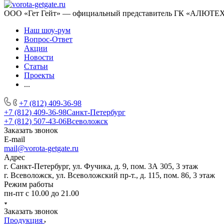
ООО «Гет Гейт» — официальный представитель ГК «АЛЮТЕХ» 
Наш шоу-рум
Вопрос-Ответ
Акции
Новости
Статьи
Проекты
...
+7 (812) 409-36-98
+7 (812) 409-36-98
Санкт-Петербург
+7 (812) 507-43-06
Всеволожск
Заказать звонок
E-mail
mail@vorota-getgate.ru
Адрес
г. Санкт-Петербург, ул. Фучика, д. 9, пом. 3А 305, 3 этаж
г. Всеволожск, ул. Всеволожский пр-т., д. 115, пом. 86, 3 этаж
Режим работы
пн-пт c 10.00 до 21.00
Заказать звонок
Продукция