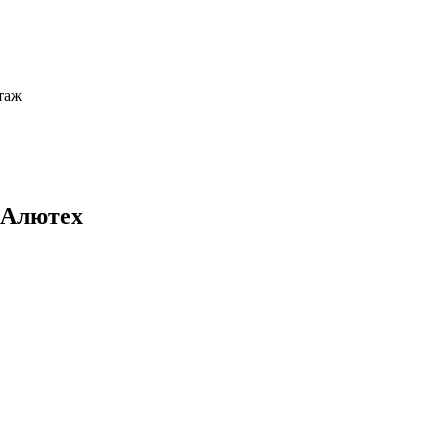
этаж
 Алютех