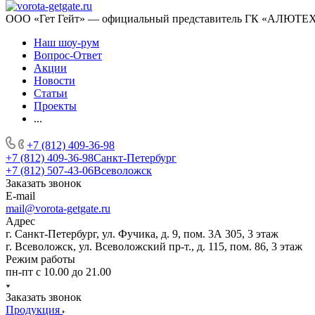
ООО «Гет Гейт» — официальный представитель ГК «АЛЮТЕХ» 
Наш шоу-рум
Вопрос-Ответ
Акции
Новости
Статьи
Проекты
...
+7 (812) 409-36-98
+7 (812) 409-36-98
Санкт-Петербург
+7 (812) 507-43-06
Всеволожск
Заказать звонок
E-mail
mail@vorota-getgate.ru
Адрес
г. Санкт-Петербург, ул. Фучика, д. 9, пом. 3А 305, 3 этаж
г. Всеволожск, ул. Всеволожский пр-т., д. 115, пом. 86, 3 этаж
Режим работы
пн-пт c 10.00 до 21.00
Заказать звонок
Продукция