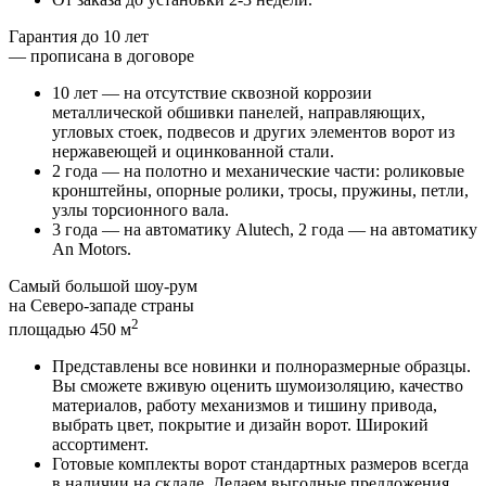
Гарантия до 10 лет
— прописана в договоре
10 лет — на отсутствие сквозной коррозии
металлической обшивки панелей, направляющих,
угловых стоек, подвесов и других элементов ворот из
нержавеющей и оцинкованной стали.
2 года — на полотно и механические части
: роликовые
кронштейны, опорные ролики, тросы, пружины, петли,
узлы торсионного вала.
3 года — на автоматику Alutech
, 2 года — на автоматику
An Motors.
Самый большой шоу-рум
на Северо-западе страны
2
площадью 450 м
Представлены все новинки и
полноразмерные образцы
.
Вы сможете вживую оценить шумоизоляцию, качество
материалов, работу механизмов и тишину привода,
выбрать цвет, покрытие и дизайн ворот. Широкий
ассортимент.
Готовые комплекты
ворот стандартных размеров
всегда
в наличии на складе
. Делаем выгодные предложения.