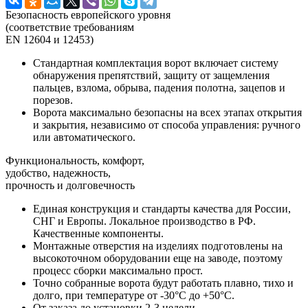
Безопасность европейского уровня
(соответствие требованиям
EN 12604 и 12453)
Стандартная комплектация ворот включает
систему
обнаружения препятствий, защиту от защемления
пальцев, взлома, обрыва, падения полотна, зацепов и
порезов
.
Ворота максимально безопасны на всех этапах открытия
и закрытия, независимо от способа управления: ручного
или автоматического.
Функциональность, комфорт,
удобство, надежность,
прочность и долговечность
Единая конструкция и стандарты качества для России,
СНГ и Европы.
Локальное производство в РФ
.
Качественные компоненты.
Монтажные отверстия на изделиях подготовлены на
высокоточном оборудовании еще на заводе, поэтому
процесс сборки максимально прост
.
Точно собранные ворота
будут работать плавно, тихо и
долго
, при температуре от -30°C до +50°C.
От заказа до установки 2-3 недели
.