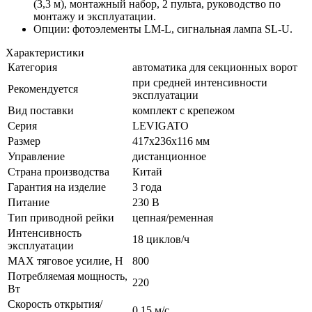
(3,3 м), монтажный набор, 2 пульта, руководство по
монтажу и эксплуатации.
Опции: фотоэлементы LM-L, сигнальная лампа SL-U.
Характеристики
Категория
автоматика для секционных ворот
при средней интенсивности
Рекомендуется
эксплуатации
Вид поставки
комплект с крепежом
Серия
LEVIGATO
Размер
417х236х116 мм
Управление
дистанционное
Страна производства
Китай
Гарантия на изделие
3 года
Питание
230 В
Тип приводной рейки
цепная/ременная
Интенсивность
18 циклов/ч
эксплуатации
MAX тяговое усилие, H
800
Потребляемая мощность,
220
Вт
Скорость открытия/
0,15 м/с