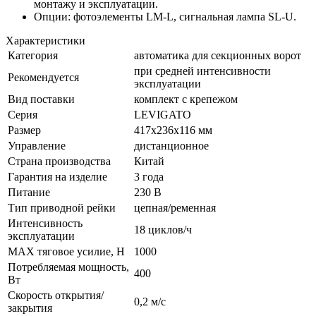
монтажу и эксплуатации.
Опции: фотоэлементы LM-L, сигнальная лампа SL-U.
Характеристики
Категория
автоматика для секционных ворот
при средней интенсивности
Рекомендуется
эксплуатации
Вид поставки
комплект с крепежом
Серия
LEVIGATO
Размер
417х236х116 мм
Управление
дистанционное
Страна производства
Китай
Гарантия на изделие
3 года
Питание
230 В
Тип приводной рейки
цепная/ременная
Интенсивность
18 циклов/ч
эксплуатации
MAX тяговое усилие, H
1000
Потребляемая мощность,
400
Вт
Скорость открытия/
0,2 м/с
закрытия