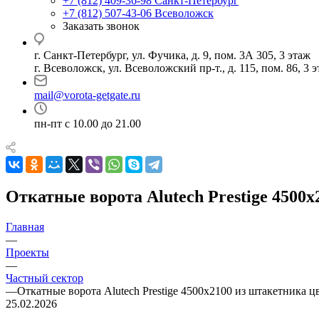
+7 (812) 409-36-98
Санкт-Петербург
+7 (812) 507-43-06
Всеволожск
Заказать звонок
г. Санкт-Петербург, ул. Фучика, д. 9, пом. 3А 305, 3 этаж
г. Всеволожск, ул. Всеволожский пр-т., д. 115, пом. 86, 3 
mail@vorota-getgate.ru
пн-пт c 10.00 до 21.00
Откатные ворота Alutech Prestige 4500
Главная
—
Проекты
—
Частный сектор
—
Откатные ворота Alutech Prestige 4500х2100 из штакетника ц
25.02.2026