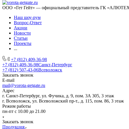
ООО «Гет Гейт» — официальный представитель ГК «АЛЮТЕХ» 
Наш шоу-рум
Вопрос-Ответ
Акции
Новости
Статьи
Проекты
...
+7 (812) 409-36-98
+7 (812) 409-36-98
Санкт-Петербург
+7 (812) 507-43-06
Всеволожск
Заказать звонок
E-mail
mail@vorota-getgate.ru
Адрес
г. Санкт-Петербург, ул. Фучика, д. 9, пом. 3А 305, 3 этаж
г. Всеволожск, ул. Всеволожский пр-т., д. 115, пом. 86, 3 этаж
Режим работы
пн-пт c 10.00 до 21.00
Заказать звонок
Продукция