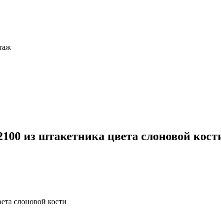
этаж
х2100 из штакетника цвета слоновой кост
вета слоновой кости