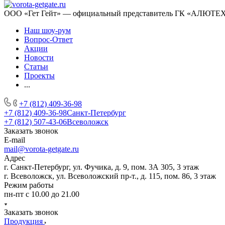
ООО «Гет Гейт» — официальный представитель ГК «АЛЮТЕХ» 
Наш шоу-рум
Вопрос-Ответ
Акции
Новости
Статьи
Проекты
...
+7 (812) 409-36-98
+7 (812) 409-36-98
Санкт-Петербург
+7 (812) 507-43-06
Всеволожск
Заказать звонок
E-mail
mail@vorota-getgate.ru
Адрес
г. Санкт-Петербург, ул. Фучика, д. 9, пом. 3А 305, 3 этаж
г. Всеволожск, ул. Всеволожский пр-т., д. 115, пом. 86, 3 этаж
Режим работы
пн-пт c 10.00 до 21.00
Заказать звонок
Продукция