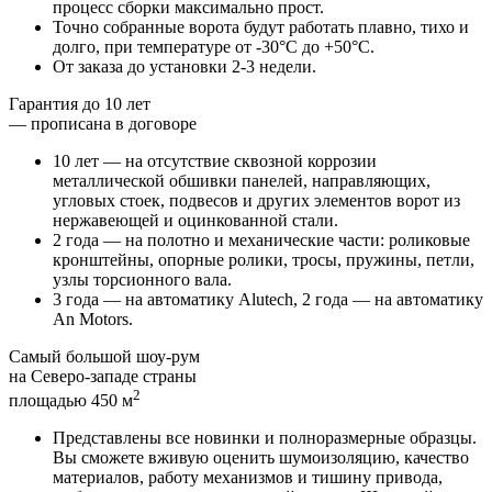
процесс сборки максимально прост
.
Точно собранные ворота
будут работать плавно, тихо и
долго
, при температуре от -30°C до +50°C.
От заказа до установки 2-3 недели
.
Гарантия до 10 лет
— прописана в договоре
10 лет — на отсутствие сквозной коррозии
металлической обшивки панелей, направляющих,
угловых стоек, подвесов и других элементов ворот из
нержавеющей и оцинкованной стали.
2 года — на полотно и механические части
: роликовые
кронштейны, опорные ролики, тросы, пружины, петли,
узлы торсионного вала.
3 года — на автоматику Alutech
, 2 года — на автоматику
An Motors.
Самый большой шоу-рум
на Северо-западе страны
2
площадью 450 м
Представлены все новинки и
полноразмерные образцы
.
Вы сможете вживую оценить шумоизоляцию, качество
материалов, работу механизмов и тишину привода,